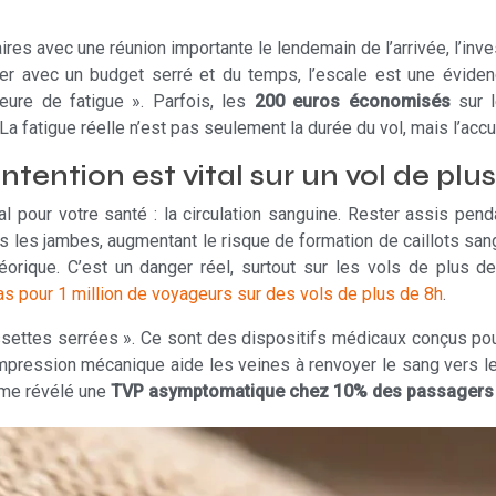
ires avec une réunion importante le lendemain de l’arrivée, l’in
er avec un budget serré et du temps, l’escale est une éviden
ure de fatigue ». Parfois, les
200 euros économisés
sur l
a fatigue réelle n’est pas seulement la durée du vol, mais l’acc
tention est vital sur un vol de plus
l pour votre santé : la circulation sanguine. Rester assis pe
ans les jambes, augmentant le risque de formation de caillots 
éorique. C’est un danger réel, surtout sur les vols de plus d
as pour 1 million de voyageurs sur des vols de plus de 8h
.
settes serrées ». Ce sont des dispositifs médicaux conçus pou
compression mécanique aide les veines à renvoyer le sang vers le
ême révélé une
TVP asymptomatique chez 10% des passagers