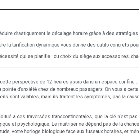
duire drastiquement le décalage horaire grâce à des stratégies d
endre la tarification dynamique vous donne des outils concrets pou
nécessité qui se planifie : du choix du siège aux accessoires, ch
cette perspective de 12 heures assis dans un espace confiné… S
 une pointe d’anxiété chez de nombreux passagers. On vous a cert
seils sont valables, mais ils traitent les symptômes, pas la caus
bitué à ces traversées transcontinentales, que la clé n’est pa
ogique et psychologique. Le maîtriser ne dépend pas de la chance
ude, votre horloge biologique face aux fuseaux horaires, et même 