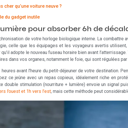
s cher qu’une voiture neuve ?
e du gadget inutile
a lumière pour absorber 6h de déca
nchronisation de votre horloge biologique interne. La combattre
ie, celle que les équipages et les voyageurs avertis utilisent, 
 qu’il adopte le nouveau fuseau horaire bien avant l’atterrissage.
es dans vos organes, notamment le foie, qui sont régulées par l
heures avant l’heure du petit-déjeuner de votre destination. Pe
pez ce jeûne avec un repas copieux, idéalement riche en protéi
double stimulation (nourriture + lumière) envoie un signal puissa
s l’ouest et 1h vers l’est
, mais cette méthode peut considérabl