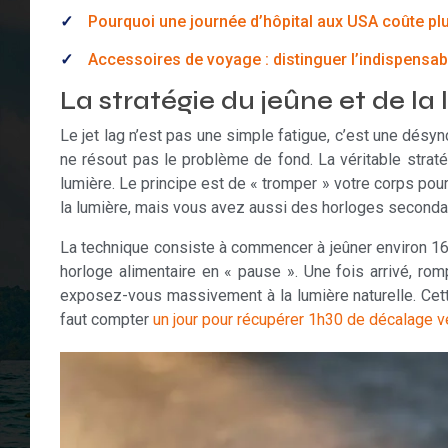
Pourquoi une journée d’hôpital aux USA coûte plu
Accessoires de voyage : distinguer l’indispensabl
La stratégie du jeûne et de l
Le jet lag n’est pas une simple fatigue, c’est une désy
ne résout pas le problème de fond. La véritable stratég
lumière. Le principe est de « tromper » votre corps pour
la lumière, mais vous avez aussi des horloges secondair
La technique consiste à commencer à jeûner environ 16 
horloge alimentaire en « pause ». Une fois arrivé, rom
exposez-vous massivement à la lumière naturelle. Cette 
faut compter
un jour pour récupérer 1h30 de décalage ver