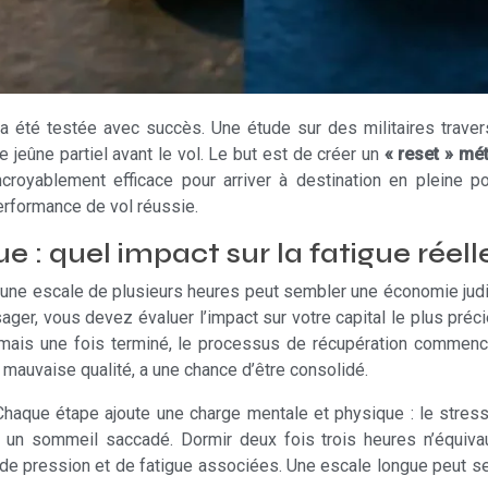
a été testée avec succès. Une étude sur des militaires travers
de jeûne partiel avant le vol. Le but est de créer un
« reset » mé
incroyablement efficace pour arriver à destination en plei
performance de vol réussie.
e : quel impact sur la fatigue réell
n d’une escale de plusieurs heures peut sembler une économie judi
ger, vous devez évaluer l’impact sur votre capital le plus précie
, mais une fois terminé, le processus de récupération comme
mauvaise qualité, a une chance d’être consolidé.
e. Chaque étape ajoute une charge mentale et physique : le stress
t, un sommeil saccadé. Dormir deux fois trois heures n’équiv
s de pression et de fatigue associées. Une escale longue peut se