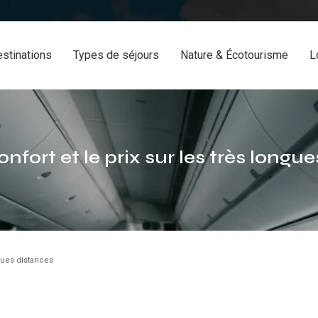
stinations
Types de séjours
Nature & Écotourisme
L
onfort et le prix sur les très longu
ngues distances