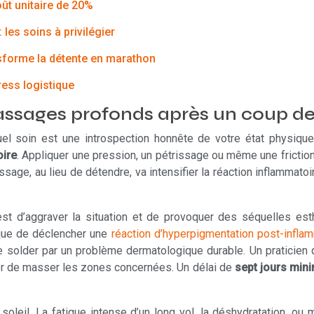
oût unitaire de 20%
les soins à privilégier
nsforme la détente en marathon
ress logistique
assages profonds après un coup de 
uel soin est une introspection honnête de votre état physiqu
oire
. Appliquer une pression, un pétrissage ou même une fricti
sage, au lieu de détendre, va intensifier la réaction inflammat
 est d’aggraver la situation et de provoquer des séquelles est
sque de déclencher une
réaction d’hyperpigmentation post-infla
 se solder par un problème dermatologique durable. Un praticien
user de masser les zones concernées. Un délai de
sept jours min
u soleil. La fatigue intense d’un long vol, la déshydratation,