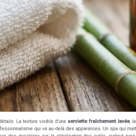
étails. La texture visible d’une
serviette fraîchement lavée
, l
ofessionnalisme qui va au-delà des apparences. Un spa qui maît
er des questions sur la stérilisation des outils, surtout po