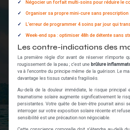
Négocier un forfait multi-soins pour réduire le c
Organiser sa propre mini-cure sans prescription : 
L’erreur de programmer 4 soins par jour qui tra
Week-end spa : optimiser 48h de détente sans st
Les contre-indications des m
La première règle d’or avant de réserver n’importe q
rougissement de la peau ; c’est une
brûlure inflammat
va à l’encontre du principe même de la guérison. Le mas
davantage les tissus cutanés fragilisés.
Au-delà de la douleur immédiate, le risque principal
traumatisme solaire augmente significativement le ri
persistantes. Votre quête de bien-être pourrait ainsi
interroger sur votre exposition solaire récente et ref
sensibilité est une précaution non négociable.
Cette conscience corporelle doit s’étendre au-delà d