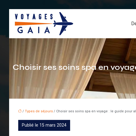
De
Choisir ses soins spa en voyag
/
Types de séjours
/ Choisir ses soins spa en voyage : le guide pour a
Publié le 15 mars 2024