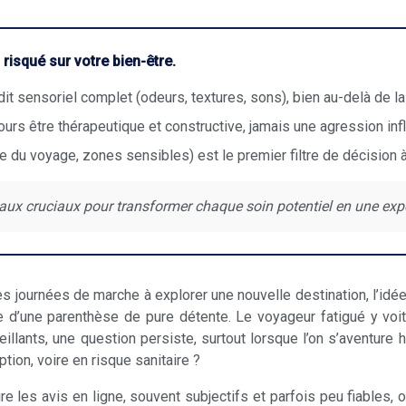
 risqué sur votre bien-être.
it sensoriel complet (odeurs, textures, sons), bien au-delà de la
ours être thérapeutique et constructive, jamais une agression in
ue du voyage, zones sensibles) est le premier filtre de décision
ux cruciaux pour transformer chaque soin potentiel en une expér
s journées de marche à explorer une nouvelle destination, l’idé
’une parenthèse de pure détente. Le voyageur fatigué y voit 
eillants, une question persiste, surtout lorsque l’on s’aventur
ion, voire en risque sanitaire ?
re les avis en ligne, souvent subjectifs et parfois peu fiables, o