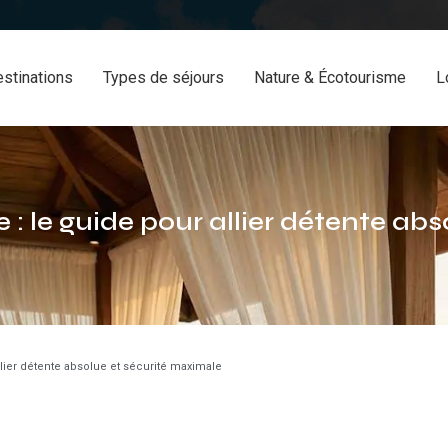
stinations
Types de séjours
Nature & Écotourisme
L
e : le guide pour allier détente a
llier détente absolue et sécurité maximale