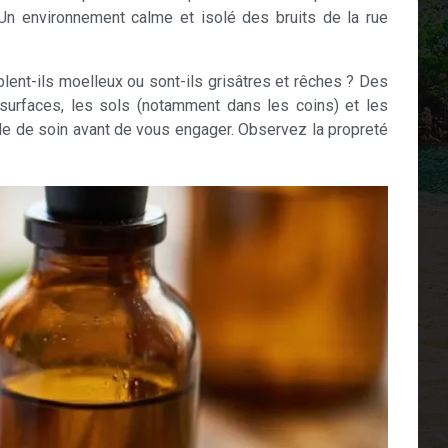
Un environnement calme et isolé des bruits de la rue
blent-ils moelleux ou sont-ils grisâtres et rêches ? Des
 surfaces, les sols (notamment dans les coins) et les
e de soin avant de vous engager. Observez la propreté