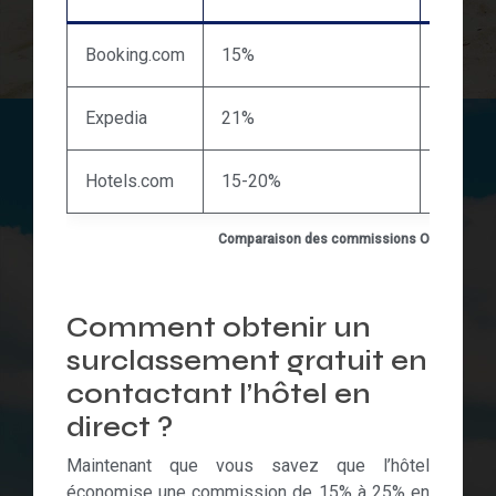
Booking.com
15%
17% (P
Expedia
21%
25% m
Hotels.com
15-20%
Variabl
Comparaison des commissions OTA 2024
Comment obtenir un
surclassement gratuit en
contactant l’hôtel en
direct ?
Maintenant que vous savez que l’hôtel
économise une commission de 15% à 25% en