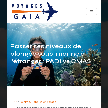
Passer ses niveaux de
plongée sous-marine à
l’étranger : PADI vs CMAS
/
Loisirs & Hobbies en voyage
/ Passer ses niveaux de plongée sous-marine à l’étranger :